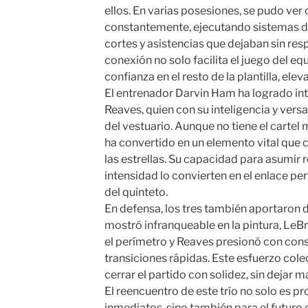
ellos. En varias posesiones, se pudo ver
constantemente, ejecutando sistemas de
cortes y asistencias que dejaban sin resp
conexión no solo facilita el juego del e
confianza en el resto de la plantilla, elev
El entrenador Darvin Ham ha logrado int
Reaves, quien con su inteligencia y vers
del vestuario. Aunque no tiene el cartel
ha convertido en un elemento vital qu
las estrellas. Su capacidad para asumir 
intensidad lo convierten en el enlace perf
del quinteto.
En defensa, los tres también aportaron d
mostró infranqueable en la pintura, LeB
el perímetro y Reaves presionó con con
transiciones rápidas. Este esfuerzo cole
cerrar el partido con solidez, sin dejar m
El reencuentro de este trío no solo es p
inmediatos, sino también para el futuro d