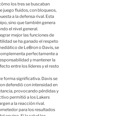
 cómo los tres se buscaban
 juego fluidos, con bloqueos,
uesta a la defensa rival. Esta
quipo, sino que también genera
ando el nivel general.
egrar mejor las funciones de
atilidad se ha ganado el respeto
 mediático de LeBron o Davis, se
e complementa perfectamente a
responsabilidad y mantener la
ecto entre los líderes y el resto
e forma significativa. Davis se
ron defendió con intensidad en
stancia, provocando pérdidas y
ctivo permitió a los Lakers
argen a la reacción rival.
rometedor para los resultados
el equipo. Si la salud los