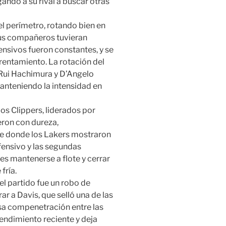
gando a su rival a buscar otras
l perímetro, rotando bien en
sus compañeros tuvieran
nsivos fueron constantes, y se
rentamiento. La rotación del
 Rui Hachimura y D’Angelo
anteniendo la intensidad en
Los Clippers, liderados por
ron con dureza,
fue donde los Lakers mostraron
efensivo y las segundas
es mantenerse a flote y cerrar
fría.
 partido fue un robo de
r a Davis, que selló una de las
sa compenetración entre las
rendimiento reciente y deja