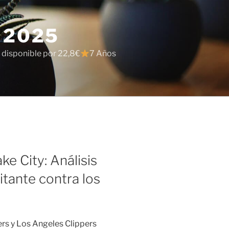
 2025
 disponible por 22,8€
7 Años
ke City: Análisis
sitante contra los
ers y Los Angeles Clippers