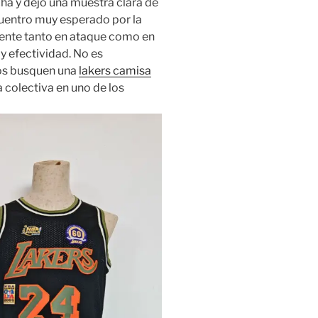
ha y dejó una muestra clara de
uentro muy esperado por la
vidente tanto en ataque como en
 y efectividad. No es
os busquen una
lakers camisa
 colectiva en uno de los