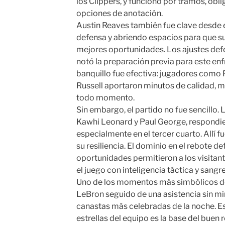
los Clippers, y funcionó por tramos, obli
opciones de anotación.
Austin Reaves también fue clave desde e
defensa y abriendo espacios para que 
mejores oportunidades. Los ajustes defe
notó la preparación previa para este enf
banquillo fue efectiva: jugadores como
Russell aportaron minutos de calidad, m
todo momento.
Sin embargo, el partido no fue sencillo. 
Kawhi Leonard y Paul George, respondie
especialmente en el tercer cuarto. Allí 
su resiliencia. El dominio en el rebote d
oportunidades permitieron a los visitant
el juego con inteligencia táctica y sangre 
Uno de los momentos más simbólicos del
LeBron seguido de una asistencia sin mira
canastas más celebradas de la noche. E
estrellas del equipo es la base del buen 