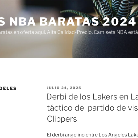
S NBA BARATAS 2024
atas en oferta aquí. Alta Calidad-Precio. Camiseta NBA está
PUBLICADO
GELES
JULIO 24, 2025
EL
Derbi de los Lakers en La
táctico del partido de vi
Clippers
El derbi angelino entre Los Angeles Lak