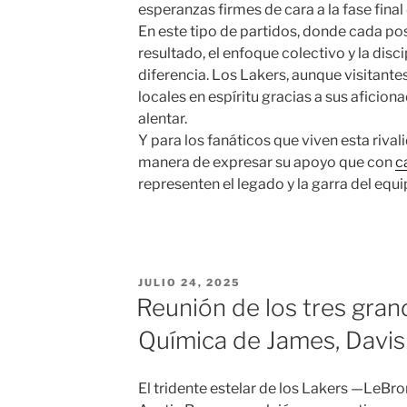
esperanzas firmes de cara a la fase fina
En este tipo de partidos, donde cada po
resultado, el enfoque colectivo y la disc
diferencia. Los Lakers, aunque visitantes 
locales en espíritu gracias a sus aficion
alentar.
Y para los fanáticos que viven esta riva
manera de expresar su apoyo que con
c
representen el legado y la garra del equi
PUBLICADO
JULIO 24, 2025
EL
Reunión de los tres gran
Química de James, Davis
El tridente estelar de los Lakers —LeBr