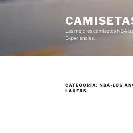
Saltar
al
CAMISETA
contenido
Las mejores camisetas NBA bar
Experiencias.
CATEGORÍA:
NBA-LOS AN
LAKERS