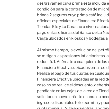
desgravamen cuya prima está incluida e
condición para la contratación de mi cré
brinda 2 seguros cuya prima está inclui
oficinas especiales de Financiera Efecti
Tiendas Efe y La Curacao a nivel naciona
pago en las oficinas del Banco de La Nac
Carga ubicados en kioskos y bodegas a n
Al mismo tiempo, la evolución del petról
se mitigan las presiones inflacionistas la
reducirá. 1. Acércate a cualquiera de las
Financiera Efectiva, ubicadas en la red 
Realiza el pago de tus cuotas en cualquie
Financiera Efectiva ubicadas en la red d
caso no se realice el descuento, deberás
pendiente en las cajas de la red de Tien
solicitar un nuevo crédito cuando lo nece
ingresos disponibles te lo permita y pue
cuota mensual. Si te encuentras labora