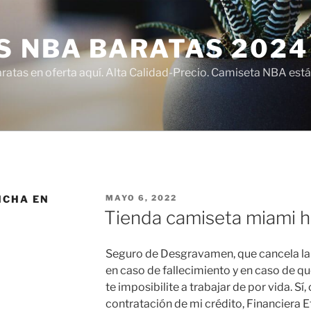
S NBA BARATAS 2024
atas en oferta aquí. Alta Calidad-Precio. Camiseta NBA está
PUBLICADO
NCHA EN
MAYO 6, 2022
EL
Tienda camiseta miami 
Seguro de Desgravamen, que cancela la 
en caso de fallecimiento y en caso de q
te imposibilite a trabajar de por vida. S
contratación de mi crédito, Financiera E