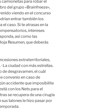
s camionetas para robar el
bro del grupo «Brainfreeze»,
 venido viendo en el concurso
odrían entrar también los
 el caso. Si te atrasas en la
compensatorios, intereses
sponda, así como las
 Hoja Resumen, que deberás
ncesiones extraterritoriales,
 La ciudad con más estrellas.
ro de desgravamen, el cuál
de convenio en caso de
gún accidente que imposibilite
o está con los Nets para el
tras se recupera de una cirugía
sus talones le hizo pasar por
 temporada.