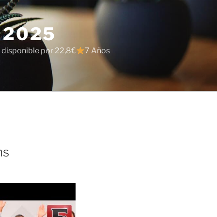
 2025
 disponible por 22,8€
7 Años
ns