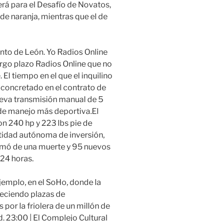
rá para el Desafío de Novatos,
de naranja, mientras que el de
to de León. Yo Radios Online
argo plazo Radios Online que no
l tiempo en el que el inquilino
 concretado en el contrato de
nueva transmisión manual de 5
de manejo más deportiva.El
on 240 hp y 223 lbs pie de
tidad autónoma de inversión,
rmó de una muerte y 95 nuevos
 24 horas.
ejemplo, en el SoHo, donde la
reciendo plazas de
por la friolera de un millón de
. 23:00 | El Complejo Cultural