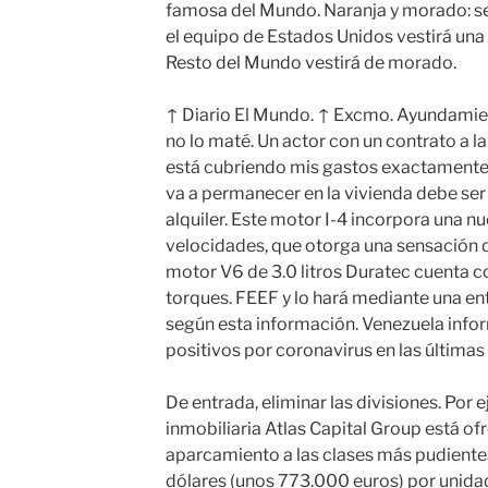
famosa del Mundo. Naranja y morado: se
el equipo de Estados Unidos vestirá una 
Resto del Mundo vestirá de morado.
↑ Diario El Mundo. ↑ Excmo. Ayundamien
no lo maté. Un actor con un contrato a l
está cubriendo mis gastos exactamente. E
va a permanecer en la vivienda debe ser
alquiler. Este motor I-4 incorpora una 
velocidades, que otorga una sensación 
motor V6 de 3.0 litros Duratec cuenta c
torques. FEEF y lo hará mediante una en
según esta información. Venezuela info
positivos por coronavirus en las últimas
De entrada, eliminar las divisiones. Por 
inmobiliaria Atlas Capital Group está of
aparcamiento a las clases más pudientes 
dólares (unos 773.000 euros) por unidad