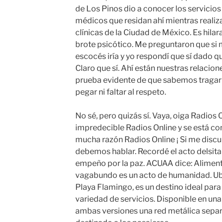
de Los Pinos dio a conocer los servicios
médicos que residan ahí mientras realiza
clínicas de la Ciudad de México. Es hilar
brote psicótico. Me preguntaron que si 
escocés iría y yo respondí que sí dado qu
Claro que sí. Ahí están nuestras relacio
prueba evidente de que sabemos tragar s
pegar ni faltar al respeto.
No sé, pero quizás sí. Vaya, oiga Radios O
impredecible Radios Online y se está con
mucha razón Radios Online ¡ Si me discul
debemos hablar. Recordé el acto delsita 
empeño por la paz. ACUAA dice: Alimentar
vagabundo es un acto de humanidad. Ub
Playa Flamingo, es un destino ideal para 
variedad de servicios. Disponible en una
ambas versiones una red metálica separ