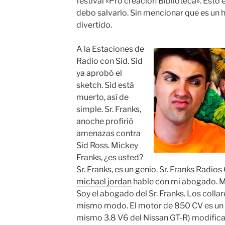
festival «Pro creación Biblioteca». Esto
debo salvarlo. Sin mencionar que es un 
divertido.
A la Estaciones de
Radio con Sid. Sid
ya aprobó el
sketch. Sid está
muerto, así de
simple. Sr. Franks,
anoche profirió
amenazas contra
Sid Ross. Mickey
Franks, ¿es usted?
Sr. Franks, es un genio. Sr. Franks Radios
michael jordan
hable con mi abogado. M
Soy el abogado del Sr. Franks. Los collar
mismo modo. El motor de 850 CV es un 
mismo 3.8 V6 del Nissan GT-R) modifica