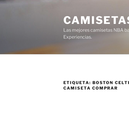
Saltar
al
CAMISETA
contenido
Las mejores camisetas NBA bar
Experiencias.
ETIQUETA:
BOSTON CELT
CAMISETA COMPRAR