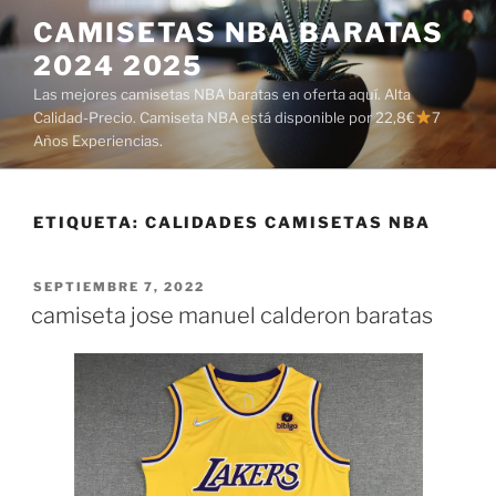
Saltar
CAMISETAS NBA BARATAS
al
2024 2025
contenido
Las mejores camisetas NBA baratas en oferta aquí. Alta
Calidad-Precio. Camiseta NBA está disponible por 22,8€
7
Años Experiencias.
ETIQUETA:
CALIDADES CAMISETAS NBA
PUBLICADO
SEPTIEMBRE 7, 2022
EL
camiseta jose manuel calderon baratas