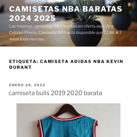
Saltar
CAMISETAS NBA BARATAS
al
2024 2025
contenido
Las mejores camisetas NBA baratas en oferta aquí. Alta
Calidad-Precio. Camiseta NBA está disponible por 22,8€
7
Años Experiencias.
ETIQUETA:
CAMISETA ADIDAS NBA KEVIN
DURANT
PUBLICADO
ENERO 20, 2023
EL
camiseta bulls 2019 2020 barata