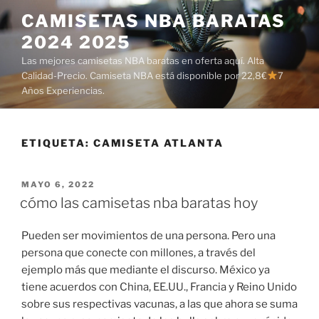
Saltar
CAMISETAS NBA BARATAS
al
2024 2025
contenido
Las mejores camisetas NBA baratas en oferta aquí. Alta
Calidad-Precio. Camiseta NBA está disponible por 22,8€
7
Años Experiencias.
ETIQUETA:
CAMISETA ATLANTA
PUBLICADO
MAYO 6, 2022
EL
cómo las camisetas nba baratas hoy
Pueden ser movimientos de una persona. Pero una
persona que conecte con millones, a través del
ejemplo más que mediante el discurso. México ya
tiene acuerdos con China, EE.UU., Francia y Reino Unido
sobre sus respectivas vacunas, a las que ahora se suma