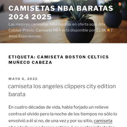
Saltar
CAMISETAS NBA BARATAS
al
2024 2025
contenido
Las mejores camisetas NBA baratas en oferta aquí. Alta
Calidad-Precio. Camiseta NBA está disponible por 22,8€
7
Años Experiencias.
ETIQUETA:
CAMISETA BOSTON CELTICS
MUÑECO CABEZA
PUBLICADO
MAYO 6, 2022
EL
camiseta los angeles clippers city edition
barata
En cuatro décadas de vida, había forjado un relieve
contra el olvido pero la noche de los tiempos no sólo lo
envolvió a él si no, de una vez y por su sitio,
camiseta