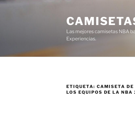
Saltar
al
CAMISETA
contenido
Las mejores camisetas NBA bar
Experiencias.
ETIQUETA:
CAMISETA DE
LOS EQUIPOS DE LA NBA 