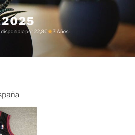
 2025
 disponible por 22,8€
7 Años
spaña