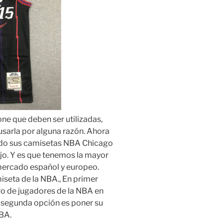
ne que deben ser utilizadas,
usarla por alguna razón. Ahora
ando sus camisetas NBA Chicago
rojo. Y es que tenemos la mayor
mercado español y europeo.
seta de la NBA., En primer
o de jugadores de la NBA en
 segunda opción es poner su
BA.