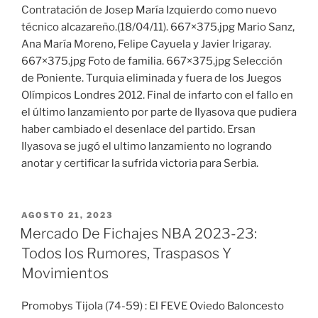
Contratación de Josep María Izquierdo como nuevo
técnico alcazareño.(18/04/11). 667×375.jpg Mario Sanz,
Ana María Moreno, Felipe Cayuela y Javier Irigaray.
667×375.jpg Foto de familia. 667×375.jpg Selección
de Poniente. Turquia eliminada y fuera de los Juegos
Olímpicos Londres 2012. Final de infarto con el fallo en
el último lanzamiento por parte de Ilyasova que pudiera
haber cambiado el desenlace del partido. Ersan
Ilyasova se jugó el ultimo lanzamiento no logrando
anotar y certificar la sufrida victoria para Serbia.
PUBLICADO
AGOSTO 21, 2023
EL
Mercado De Fichajes NBA 2023-23:
Todos los Rumores, Traspasos Y
Movimientos
Promobys Tijola (74-59) : El FEVE Oviedo Baloncesto