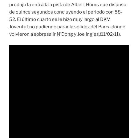
produjo la entrada a pista de Albert Homs que dispuso
de quince segundos concluyendo el periodo con 58-
52. El último cuarto se le hizo muy largo al DKV
Joventut no pudiendo parar la solidez del Barça donde
volvieron a sobresalir N´Dong y Joe Ingles.(11/02/11).