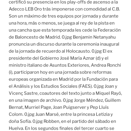
certificó su presencia en los play-offs de ascenso a la
Adecco LEB Oro trás imponerse con comodidad al C.B.
Son un máximo de tres equipos por jornada y durante
una hora, más o menos, se juega al rey de la pista en
una cancha que esta temporada les cede la Federación
de Baloncesto de Madrid. 0.jpg Benjamin Netanyahu
pronuncia un discurso durante la ceremonia inaugural
de la jornada de recuerdo al Holocausto. 0.jpg El ex
presidente del Gobierno José María Aznar (d) y el
ministro italiano de Asuntos Exteriores, Andrea Ronchi
(i), participaron hoy en una jornada sobre reformas
europeas organizada en Madrid por la Fundación para
el Análisis y los Estudios Sociales (FAES). 0.jpg Joan y
Vicenç Sastre, coautores del texto junto a Miquel Rayó,
en una imagen de archivo. 0.jpg Jorge Méndez, Guillem
Bernat, Murriel Page, Joan Puigserver y Pep Lluís
Colom. 0.jpg Juan Marsé, entre la princesa Letizia y
doña Sofía. 0.jpg Robben, en el partido del sábado en
Huelva. En los segundos finales del tercer cuarto se