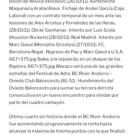
lesión de Novica Velickovic.(26/10/11). Aurteneche
Maquinaria Araba/Alava : Fichaje de Ander Garcia (Caja
Laboral) con un contrato temporal de un mes ante las
lesiones de Alex Arcelus y Fernández de las Heras.
(28/10/11). Obras Sanitarias : Interés por Luis Scola
(Houston Rockets).(28/10/11). Real Madrid : Interés por
Marc Gasol (Memphis Grizzlies).(27/10/11). F.C.
Barcelona Regal : Regreso de Pau y Marc Gasol a U.S.A.
667×375.jpg Ibaka, a la izquierda, en un ataque de los
Raptors. 667×375.jpg Macaco será una de las grandes
estrellas del Festival de Adra. BC River Andorra –
Oviedo Club Baloncesto (81-51) : Hundimiento del
Oviedo Baloncesto para sumar su tercera derrota
consecutiva en un nuevo encuentro para olvidar por
parte del cuadro carbayón.
Último cuarto sin historia donde el BC River Andorra
fue aumentando progresivamente la renta hasta
alcanzar la máxima de treinta puntos con la que finalizó