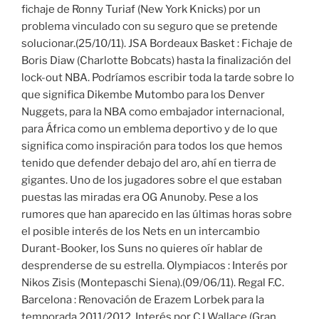
fichaje de Ronny Turiaf (New York Knicks) por un
problema vinculado con su seguro que se pretende
solucionar.(25/10/11). JSA Bordeaux Basket : Fichaje de
Boris Diaw (Charlotte Bobcats) hasta la finalización del
lock-out NBA. Podríamos escribir toda la tarde sobre lo
que significa Dikembe Mutombo para los Denver
Nuggets, para la NBA como embajador internacional,
para África como un emblema deportivo y de lo que
significa como inspiración para todos los que hemos
tenido que defender debajo del aro, ahí en tierra de
gigantes. Uno de los jugadores sobre el que estaban
puestas las miradas era OG Anunoby. Pese a los
rumores que han aparecido en las últimas horas sobre
el posible interés de los Nets en un intercambio
Durant-Booker, los Suns no quieres oír hablar de
desprenderse de su estrella. Olympiacos : Interés por
Nikos Zisis (Montepaschi Siena).(09/06/11). Regal F.C.
Barcelona : Renovación de Erazem Lorbek para la
temporada 2011/2012. Interés por CJ Wallace (Gran