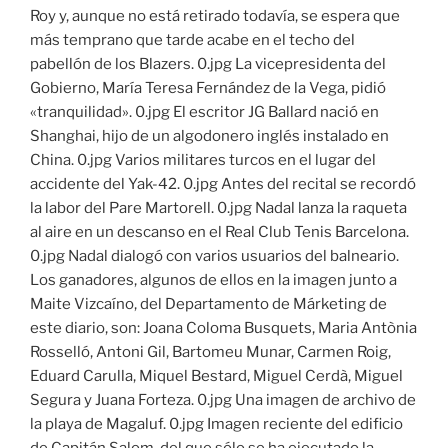
Roy y, aunque no está retirado todavía, se espera que
más temprano que tarde acabe en el techo del
pabellón de los Blazers. 0.jpg La vicepresidenta del
Gobierno, María Teresa Fernández de la Vega, pidió
«tranquilidad». 0.jpg El escritor JG Ballard nació en
Shanghai, hijo de un algodonero inglés instalado en
China. 0.jpg Varios militares turcos en el lugar del
accidente del Yak-42. 0.jpg Antes del recital se recordó
la labor del Pare Martorell. 0.jpg Nadal lanza la raqueta
al aire en un descanso en el Real Club Tenis Barcelona.
0.jpg Nadal dialogó con varios usuarios del balneario.
Los ganadores, algunos de ellos en la imagen junto a
Maite Vizcaíno, del Departamento de Márketing de
este diario, son: Joana Coloma Busquets, Maria Antònia
Rosselló, Antoni Gil, Bartomeu Munar, Carmen Roig,
Eduard Carulla, Miquel Bestard, Miguel Cerdà, Miguel
Segura y Juana Forteza. 0.jpg Una imagen de archivo de
la playa de Magaluf. 0.jpg Imagen reciente del edificio