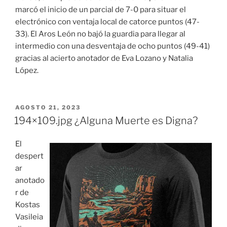
marcó el inicio de un parcial de 7-0 para situar el
electrónico con ventaja local de catorce puntos (47-
33). El Aros León no bajó la guardia para llegar al
intermedio con una desventaja de ocho puntos (49-41)
gracias al acierto anotador de Eva Lozano y Natalia
López.
PUBLICADO
AGOSTO 21, 2023
EL
194×109.jpg ¿Alguna Muerte es Digna?
El
despert
ar
anotado
r de
Kostas
Vasileia