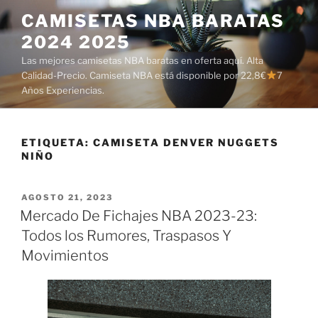
Saltar
CAMISETAS NBA BARATAS
al
2024 2025
contenido
Las mejores camisetas NBA baratas en oferta aquí. Alta
Calidad-Precio. Camiseta NBA está disponible por 22,8€
7
Años Experiencias.
ETIQUETA:
CAMISETA DENVER NUGGETS
NIÑO
PUBLICADO
AGOSTO 21, 2023
EL
Mercado De Fichajes NBA 2023-23:
Todos los Rumores, Traspasos Y
Movimientos