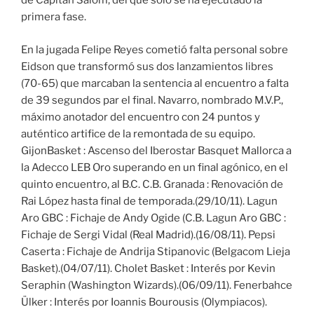
de Capitán Salom, del que sólo se ha ejecutado la
primera fase.
En la jugada Felipe Reyes cometió falta personal sobre
Eidson que transformó sus dos lanzamientos libres
(70-65) que marcaban la sentencia al encuentro a falta
de 39 segundos par el final. Navarro, nombrado M.V.P.,
máximo anotador del encuentro con 24 puntos y
auténtico artifice de la remontada de su equipo.
GijonBasket : Ascenso del Iberostar Basquet Mallorca a
la Adecco LEB Oro superando en un final agónico, en el
quinto encuentro, al B.C. C.B. Granada : Renovación de
Rai López hasta final de temporada.(29/10/11). Lagun
Aro GBC : Fichaje de Andy Ogide (C.B. Lagun Aro GBC :
Fichaje de Sergi Vidal (Real Madrid).(16/08/11). Pepsi
Caserta : Fichaje de Andrija Stipanovic (Belgacom Lieja
Basket).(04/07/11). Cholet Basket : Interés por Kevin
Seraphin (Washington Wizards).(06/09/11). Fenerbahce
Ülker : Interés por Ioannis Bourousis (Olympiacos).