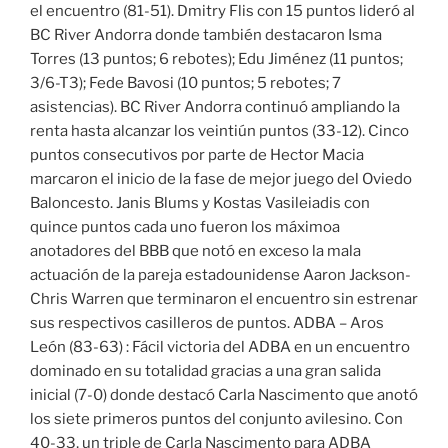
el encuentro (81-51). Dmitry Flis con 15 puntos lideró al
BC River Andorra donde también destacaron Isma
Torres (13 puntos; 6 rebotes); Edu Jiménez (11 puntos;
3/6-T3); Fede Bavosi (10 puntos; 5 rebotes; 7
asistencias). BC River Andorra continuó ampliando la
renta hasta alcanzar los veintiún puntos (33-12). Cinco
puntos consecutivos por parte de Hector Macia
marcaron el inicio de la fase de mejor juego del Oviedo
Baloncesto. Janis Blums y Kostas Vasileiadis con
quince puntos cada uno fueron los máximoa
anotadores del BBB que notó en exceso la mala
actuación de la pareja estadounidense Aaron Jackson-
Chris Warren que terminaron el encuentro sin estrenar
sus respectivos casilleros de puntos. ADBA – Aros
León (83-63) : Fácil victoria del ADBA en un encuentro
dominado en su totalidad gracias a una gran salida
inicial (7-0) donde destacó Carla Nascimento que anotó
los siete primeros puntos del conjunto avilesino. Con
40-33, un triple de Carla Nascimento para ADBA