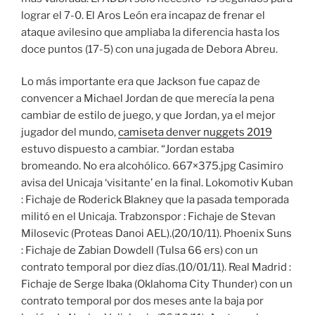
lograr el 7-0. El Aros León era incapaz de frenar el
ataque avilesino que ampliaba la diferencia hasta los
doce puntos (17-5) con una jugada de Debora Abreu.
Lo más importante era que Jackson fue capaz de
convencer a Michael Jordan de que merecía la pena
cambiar de estilo de juego, y que Jordan, ya el mejor
jugador del mundo,
camiseta denver nuggets 2019
estuvo dispuesto a cambiar. “Jordan estaba
bromeando. No era alcohólico. 667×375.jpg Casimiro
avisa del Unicaja ‘visitante’ en la final. Lokomotiv Kuban
: Fichaje de Roderick Blakney que la pasada temporada
militó en el Unicaja. Trabzonspor : Fichaje de Stevan
Milosevic (Proteas Danoi AEL).(20/10/11). Phoenix Suns
: Fichaje de Zabian Dowdell (Tulsa 66 ers) con un
contrato temporal por diez días.(10/01/11). Real Madrid :
Fichaje de Serge Ibaka (Oklahoma City Thunder) con un
contrato temporal por dos meses ante la baja por