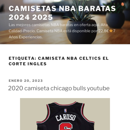
Saltar
CAMISETAS NBA BARATAS
al
2024 2025
contenido
Las mejores camisetas NBA baratas en oferta aquí. Alta
Calidad-Precio. Camiseta NBA está disponible por 22,8€
7
Años Experiencias.
ETIQUETA:
CAMISETA NBA CELTICS EL
CORTE INGLES
PUBLICADO
ENERO 20, 2023
EL
2020 camiseta chicago bulls youtube