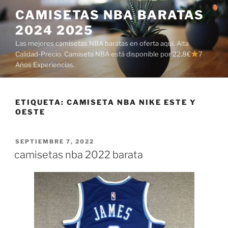
Saltar
CAMISETAS NBA BARATAS
al
2024 2025
contenido
Las mejores camisetas NBA baratas en oferta aquí. Alta
Calidad-Precio. Camiseta NBA está disponible por 22,8€
7
Años Experiencias.
ETIQUETA:
CAMISETA NBA NIKE ESTE Y
OESTE
PUBLICADO
SEPTIEMBRE 7, 2022
EL
camisetas nba 2022 barata