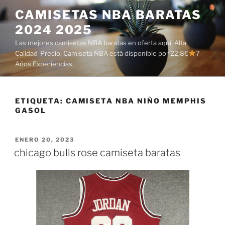
Saltar
CAMISETAS NBA BARATAS
al
2024 2025
contenido
Las mejores camisetas NBA baratas en oferta aquí. Alta
Calidad-Precio. Camiseta NBA está disponible por 22,8€
7
Años Experiencias.
ETIQUETA:
CAMISETA NBA NIÑO MEMPHIS
GASOL
PUBLICADO
ENERO 20, 2023
EL
chicago bulls rose camiseta baratas