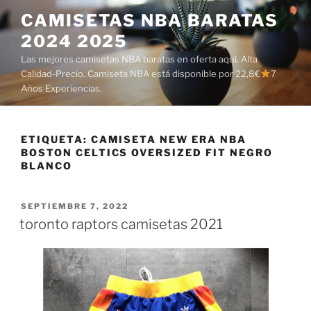
Saltar
CAMISETAS NBA BARATAS
al
2024 2025
contenido
Las mejores camisetas NBA baratas en oferta aquí. Alta
Calidad-Precio. Camiseta NBA está disponible por 22,8€
7
Años Experiencias.
ETIQUETA:
CAMISETA NEW ERA NBA
BOSTON CELTICS OVERSIZED FIT NEGRO
BLANCO
PUBLICADO
SEPTIEMBRE 7, 2022
EL
toronto raptors camisetas 2021