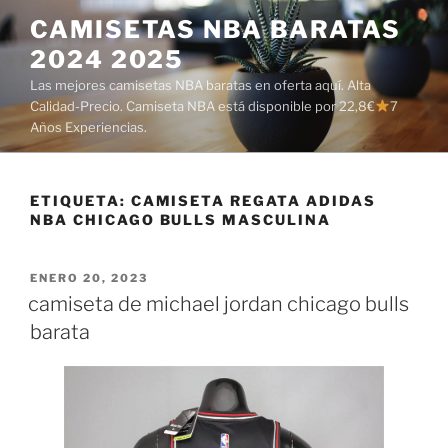
Saltar
CAMISETAS NBA BARATAS
al
2024 2025
contenido
Las mejores camisetas NBA baratas en oferta aquí. Alta
Calidad-Precio. Camiseta NBA está disponible por 22,8€
7
Años Experiencias.
ETIQUETA:
CAMISETA REGATA ADIDAS
NBA CHICAGO BULLS MASCULINA
PUBLICADO
ENERO 20, 2023
EL
camiseta de michael jordan chicago bulls
barata