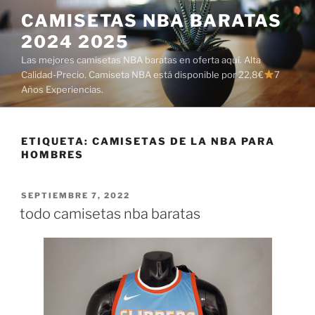
Saltar
CAMISETAS NBA BARATAS
al
2024 2025
contenido
Las mejores camisetas NBA baratas en oferta aquí. Alta
Calidad-Precio. Camiseta NBA está disponible por 22,8€
7
Años Experiencias.
ETIQUETA:
CAMISETAS DE LA NBA PARA
HOMBRES
PUBLICADO
SEPTIEMBRE 7, 2022
EL
todo camisetas nba baratas