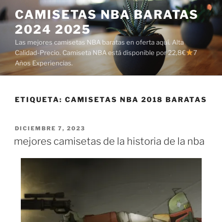
Saltar
CAMISETAS NBA BARATAS
al
2024 2025
contenido
Las mejores camisetas NBA baratas en oferta aquí. Alta
Calidad-Precio. Camiseta NBA está disponible por 22,8€
7
Años Experiencias.
ETIQUETA:
CAMISETAS NBA 2018 BARATAS
PUBLICADO
DICIEMBRE 7, 2023
EL
mejores camisetas de la historia de la nba