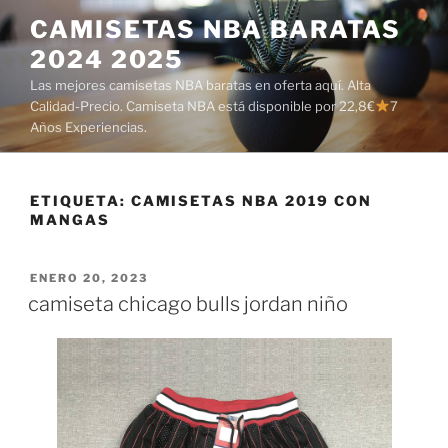
Saltar
CAMISETAS NBA BARATAS
al
2024 2025
contenido
Las mejores camisetas NBA baratas en oferta aquí. Alta
Calidad-Precio. Camiseta NBA está disponible por 22,8€
7
Años Experiencias.
ETIQUETA:
CAMISETAS NBA 2019 CON
MANGAS
PUBLICADO
ENERO 20, 2023
EL
camiseta chicago bulls jordan niño