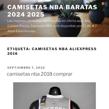
Saltar
CAMISETAS NBA BARATAS
al
2024 2025
contenido
Las mejores camisetas NBA baratas en oferta aquí. Alta
Calidad-Precio. Camiseta NBA está disponible por 22,8€
7
Años Experiencias.
ETIQUETA:
CAMISETAS NBA ALIEXPRESS
2016
PUBLICADO
SEPTIEMBRE 7, 2022
EL
camisetas nba 2018 comprar