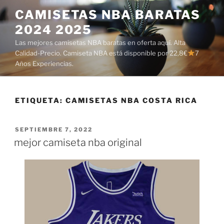
Saltar
CAMISETAS NBA BARATAS
al
2024 2025
contenido
Las mejores camisetas NBA baratas en oferta aquí. Alta
Calidad-Precio. Camiseta NBA está disponible por 22,8€
7
Años Experiencias.
ETIQUETA:
CAMISETAS NBA COSTA RICA
PUBLICADO
SEPTIEMBRE 7, 2022
EL
mejor camiseta nba original