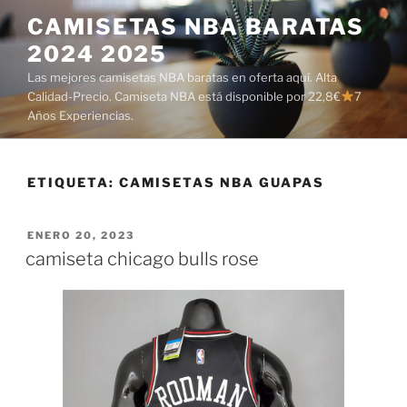
Saltar
CAMISETAS NBA BARATAS
al
2024 2025
contenido
Las mejores camisetas NBA baratas en oferta aquí. Alta
Calidad-Precio. Camiseta NBA está disponible por 22,8€
7
Años Experiencias.
ETIQUETA:
CAMISETAS NBA GUAPAS
PUBLICADO
ENERO 20, 2023
EL
camiseta chicago bulls rose