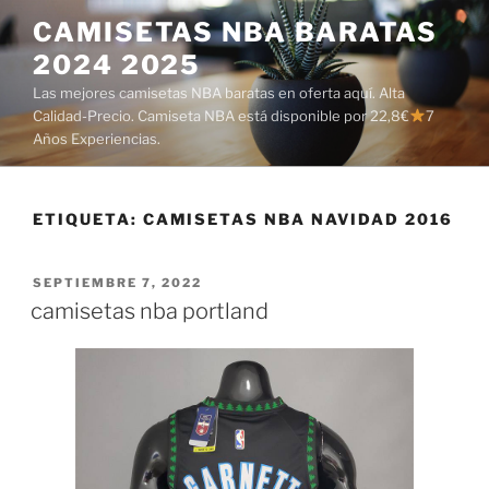
Saltar
CAMISETAS NBA BARATAS
al
2024 2025
contenido
Las mejores camisetas NBA baratas en oferta aquí. Alta
Calidad-Precio. Camiseta NBA está disponible por 22,8€
7
Años Experiencias.
ETIQUETA:
CAMISETAS NBA NAVIDAD 2016
PUBLICADO
SEPTIEMBRE 7, 2022
EL
camisetas nba portland