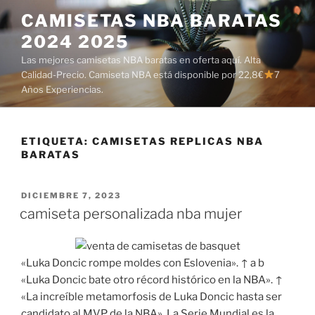
Saltar
CAMISETAS NBA BARATAS
al
2024 2025
contenido
Las mejores camisetas NBA baratas en oferta aquí. Alta
Calidad-Precio. Camiseta NBA está disponible por 22,8€
7
Años Experiencias.
ETIQUETA:
CAMISETAS REPLICAS NBA
BARATAS
PUBLICADO
DICIEMBRE 7, 2023
EL
camiseta personalizada nba mujer
«Luka Doncic rompe moldes con Eslovenia». ↑ a b
«Luka Doncic bate otro récord histórico en la NBA». ↑
«La increíble metamorfosis de Luka Doncic hasta ser
candidato al MVP de la NBA». La Serie Mundial es la