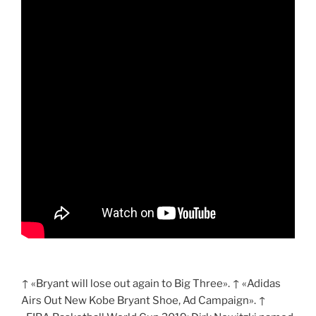
↑ «Bryant will lose out again to Big Three». ↑ «Adidas
Airs Out New Kobe Bryant Shoe, Ad Campaign». ↑