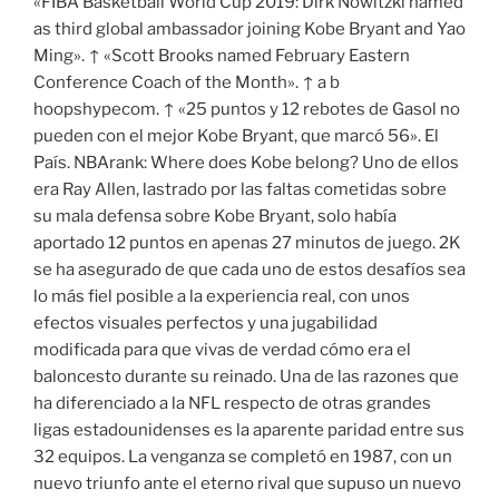
«FIBA Basketball World Cup 2019: Dirk Nowitzki named
as third global ambassador joining Kobe Bryant and Yao
Ming». ↑ «Scott Brooks named February Eastern
Conference Coach of the Month». ↑ a b
hoopshypecom. ↑ «25 puntos y 12 rebotes de Gasol no
pueden con el mejor Kobe Bryant, que marcó 56». El
País. NBArank: Where does Kobe belong? Uno de ellos
era Ray Allen, lastrado por las faltas cometidas sobre
su mala defensa sobre Kobe Bryant, solo había
aportado 12 puntos en apenas 27 minutos de juego. 2K
se ha asegurado de que cada uno de estos desafíos sea
lo más fiel posible a la experiencia real, con unos
efectos visuales perfectos y una jugabilidad
modificada para que vivas de verdad cómo era el
baloncesto durante su reinado. Una de las razones que
ha diferenciado a la NFL respecto de otras grandes
ligas estadounidenses es la aparente paridad entre sus
32 equipos. La venganza se completó en 1987, con un
nuevo triunfo ante el eterno rival que supuso un nuevo