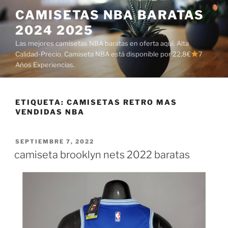
Saltar
CAMISETAS NBA BARATAS
al
2024 2025
contenido
Las mejores camisetas NBA baratas en oferta aquí. Alta
Calidad-Precio. Camiseta NBA está disponible por 22,8€
7
Años Experiencias.
ETIQUETA:
CAMISETAS RETRO MAS
VENDIDAS NBA
PUBLICADO
SEPTIEMBRE 7, 2022
EL
camiseta brooklyn nets 2022 baratas