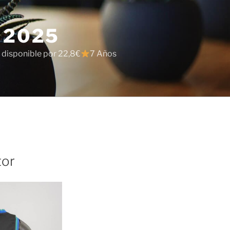
 2025
 disponible por 22,8€
7 Años
tor