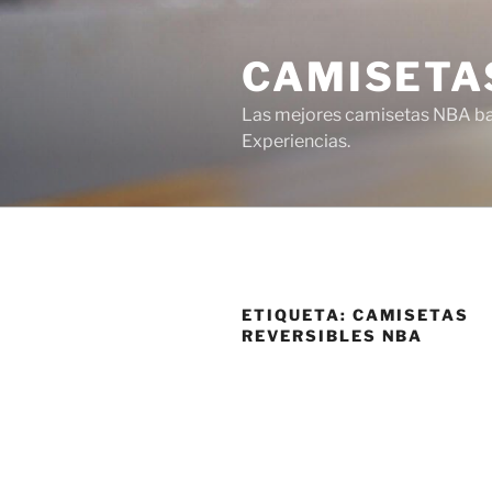
Saltar
al
CAMISETA
contenido
Las mejores camisetas NBA bar
Experiencias.
ETIQUETA:
CAMISETAS
REVERSIBLES NBA