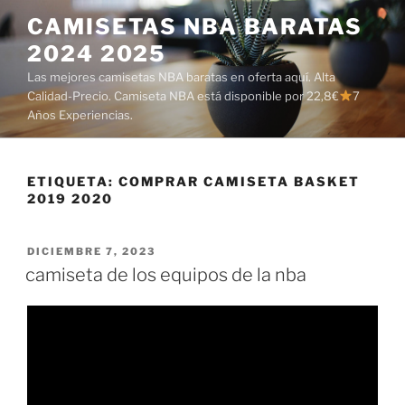
Saltar
CAMISETAS NBA BARATAS
al
2024 2025
contenido
Las mejores camisetas NBA baratas en oferta aquí. Alta
Calidad-Precio. Camiseta NBA está disponible por 22,8€
7
Años Experiencias.
ETIQUETA:
COMPRAR CAMISETA BASKET
2019 2020
PUBLICADO
DICIEMBRE 7, 2023
EL
camiseta de los equipos de la nba