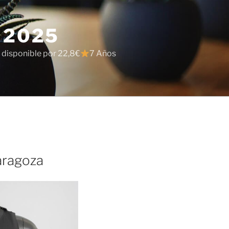
 2025
 disponible por 22,8€
7 Años
aragoza