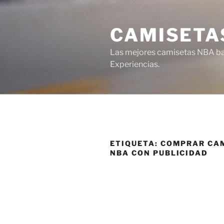
Saltar
al
CAMISETA
contenido
Las mejores camisetas NBA bar
Experiencias.
ETIQUETA:
COMPRAR CA
NBA CON PUBLICIDAD