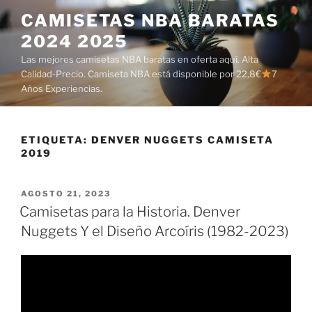
Saltar
CAMISETAS NBA BARATAS
al
2024 2025
contenido
Las mejores camisetas NBA baratas en oferta aquí. Alta
Calidad-Precio. Camiseta NBA está disponible por 22,8€
7
Años Experiencias.
ETIQUETA:
DENVER NUGGETS CAMISETA
2019
PUBLICADO
AGOSTO 21, 2023
EL
Camisetas para la Historia. Denver
Nuggets Y el Diseño Arcoíris (1982-2023)