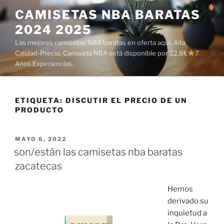
Saltar
CAMISETAS NBA BARATAS
al
2024 2025
contenido
Las mejores camisetas NBA baratas en oferta aquí. Alta
Calidad-Precio. Camiseta NBA está disponible por 22,8€
7
Años Experiencias.
ETIQUETA:
DISCUTIR EL PRECIO DE UN
PRODUCTO
PUBLICADO
MAYO 6, 2022
EL
son/están las camisetas nba baratas
zacatecas
Hemos
derivado su
inquietud a