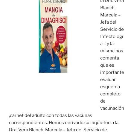
la Dra. Vera
Blanch,
Marcela –
Jefa del
Servicio de
Infectologí
a – y la
misma nos
comenta
que es
importante
evaluar
esquema
completo
de
vacunación
,carnet del adulto con todas las vacunas
correspondientes. Hemos derivado su inquietud a la
Dra. Vera Blanch, Marcela – Jefa del Servicio de