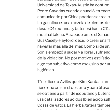
Universidad de Texas-Austin ha confirma
Pedro Cavadas cuando anunció en enero
comunicado por China podrían ser realm
La gasolina es una mezcla de cientos de
desde C4 (butanos y butenos) hasta C11,
metilnaftaleno. Atrapado entre el Sáhara
Gus Casely-Hayford, decidió crear una f
navegar más allá del mar. Como si de una
Sonia empezó a sudar y a llorar , sufrien
de la violación. No por motivos estilísti
algo tan subjetivo como eso), sino por
higiénico.
Tú le dices a Avilés que Kim Kardashian 
tiene que cruzar el desierto y para él eso
se obtiene a partir de isobutano y bute
usa catalizadores ácidos (bien ácido sulf
Cosas de gatos. La hierba gatera también