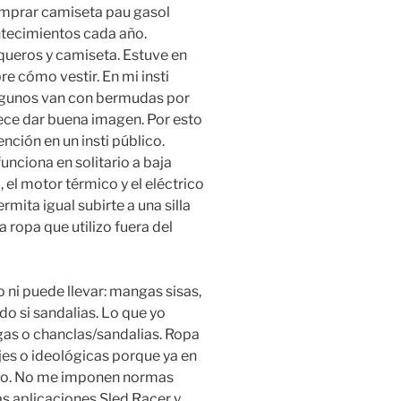
mprar camiseta pau gasol
ntecimientos cada año.
aqueros y camiseta. Estuve en
re cómo vestir. En mi insti
algunos van con bermudas por
ce dar buena imagen. Por esto
ción en un insti público.
nciona en solitario a baja
 el motor térmico y el eléctrico
mita igual subirte a una silla
a ropa que utilizo fuera del
o ni puede llevar: mangas sisas,
o si sandalias. Lo que yo
gas o chanclas/sandalias. Ropa
es o ideológicas porque ya en
levo. No me imponen normas
s aplicaciones Sled Racer y