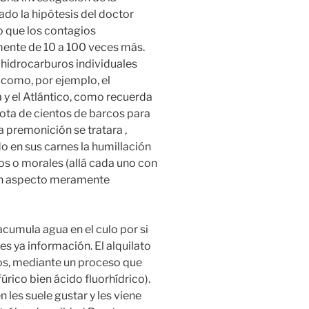
do la hipótesis del doctor
 que los contagios
ente de 10 a 100 veces más.
 hidrocarburos individuales
 como, por ejemplo, el
 y el Atlántico, como recuerda
lota de cientos de barcos para
 premonición se tratara ,
do en sus carnes la humillación
cos o morales (allá cada uno con
 un aspecto meramente
acumula agua en el culo por si
 es ya información. El alquilato
nos, mediante un proceso que
úrico bien ácido fluorhídrico).
 les suele gustar y les viene