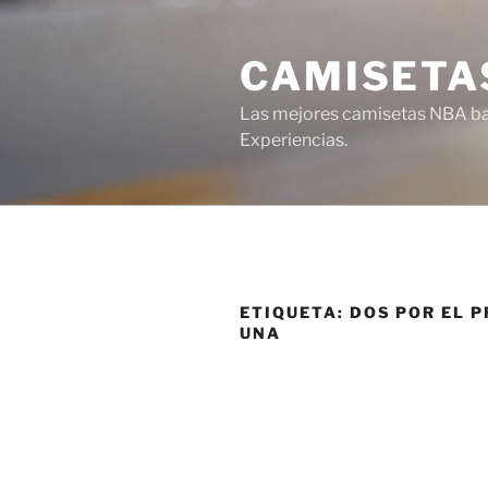
Saltar
al
CAMISETA
contenido
Las mejores camisetas NBA bar
Experiencias.
ETIQUETA:
DOS POR EL P
UNA