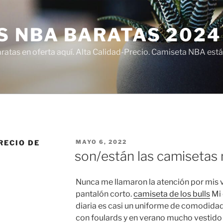
S NBA BARATAS 2024
atas en oferta aquí. Alta Calidad-Precio. Camiseta NBA está
PUBLICADO
RECIO DE
MAYO 6, 2022
EL
son/están las camisetas 
Nunca me llamaron la atención por mis v
pantalón corto.
camiseta de los bulls
Mi 
diaria es casi un uniforme de comodidad:
con foulards y en verano mucho vestido 