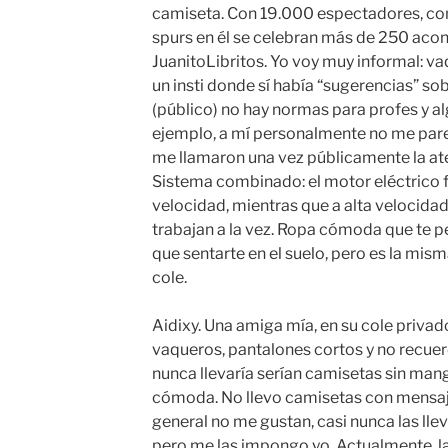
camiseta. Con 19.000 espectadores, co
spurs en él se celebran más de 250 aco
JuanitoLibritos. Yo voy muy informal: v
un insti donde sí había “sugerencias” sob
(público) no hay normas para profes y 
ejemplo, a mí personalmente no me pare
me llamaron una vez públicamente la aten
Sistema combinado: el motor eléctrico fu
velocidad, mientras que a alta velocidad,
trabajan a la vez. Ropa cómoda que te per
que sentarte en el suelo, pero es la mism
cole.
Aidixy. Una amiga mía, en su cole privad
vaqueros, pantalones cortos y no recuerd
nunca llevaría serían camisetas sin man
cómoda. No llevo camisetas con mensaj
general no me gustan, casi nunca las l
pero me las impongo yo. Actualmente, la