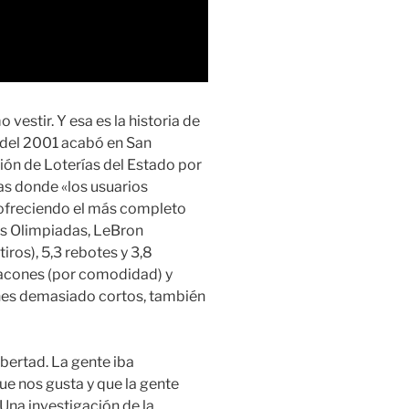
vestir. Y esa es la historia de
 del 2001 acabó en San
ión de Loterías del Estado por
ñas donde «los usuarios
, ofreciendo el más completo
as Olimpiadas, LeBron
ros), 5,3 rebotes y 3,8
 tacones (por comodidad) y
nes demasiado cortos, también
ibertad. La gente iba
e nos gusta y que la gente
 Una investigación de la