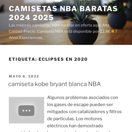
Saltar
CAMISETAS NBA BARATAS
al
2024 2025
contenido
Las mejores camisetas NBA baratas en oferta aquí. Alta
Calidad-Precio. Camiseta NBA está disponible por 22,8€
7
Años Experiencias.
ETIQUETA:
ECLIPSES EN 2020
PUBLICADO
MAYO 6, 2022
EL
camiseta kobe bryant blanca NBA
Algunos problemas asociados con
los gases de escape pueden ser
mitigados con catalizadores y filtros
de partículas. Los motores
eléctricos han demostrado