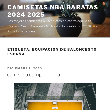
Saltar
CAMISETAS NBA BARATAS
al
2024 2025
contenido
Las mejores camisetas NBA baratas en oferta aquí. Alta
Calidad-Precio. Camiseta NBA está disponible por 22,8€
7
Años Experiencias.
ETIQUETA:
EQUIPACION DE BALONCESTO
ESPAÑA
PUBLICADO
DICIEMBRE 7, 2023
EL
camiseta campeon nba