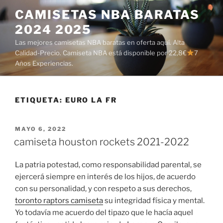
Saltar
CAMISETAS NBA BARATAS
al
2024 2025
contenido
Las mejores camisetas NBA baratas en oferta aquí. Alta
Calidad-Precio. Camiseta NBA está disponible por 22,8€
7
Años Experiencias.
ETIQUETA:
EURO LA FR
PUBLICADO
MAYO 6, 2022
EL
camiseta houston rockets 2021-2022
La patria potestad, como responsabilidad parental, se
ejercerá siempre en interés de los hijos, de acuerdo
con su personalidad, y con respeto a sus derechos,
toronto raptors camiseta
su integridad física y mental.
Yo todavía me acuerdo del tipazo que le hacía aquel