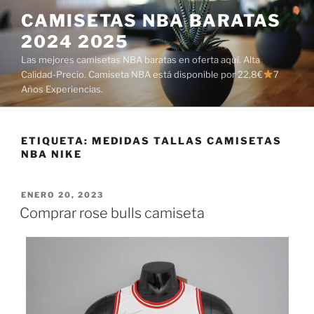
Saltar
CAMISETAS NBA BARATAS
al
2024 2025
contenido
Las mejores camisetas NBA baratas en oferta aquí. Alta
Calidad-Precio. Camiseta NBA está disponible por 22,8€
7
Años Experiencias.
ETIQUETA:
MEDIDAS TALLAS CAMISETAS
NBA NIKE
PUBLICADO
ENERO 20, 2023
EL
Comprar rose bulls camiseta