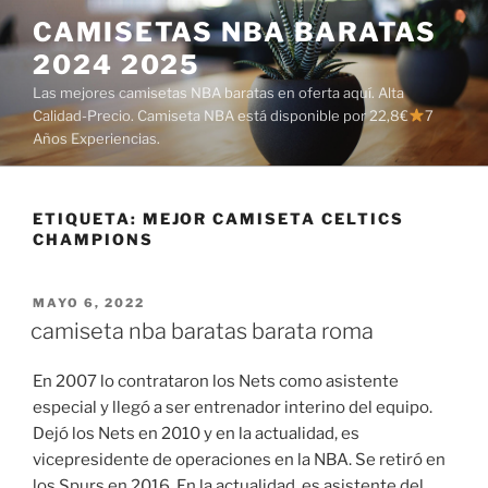
Saltar
CAMISETAS NBA BARATAS
al
2024 2025
contenido
Las mejores camisetas NBA baratas en oferta aquí. Alta
Calidad-Precio. Camiseta NBA está disponible por 22,8€
7
Años Experiencias.
ETIQUETA:
MEJOR CAMISETA CELTICS
CHAMPIONS
PUBLICADO
MAYO 6, 2022
EL
camiseta nba baratas barata roma
En 2007 lo contrataron los Nets como asistente
especial y llegó a ser entrenador interino del equipo.
Dejó los Nets en 2010 y en la actualidad, es
vicepresidente de operaciones en la NBA. Se retiró en
los Spurs en 2016. En la actualidad, es asistente del