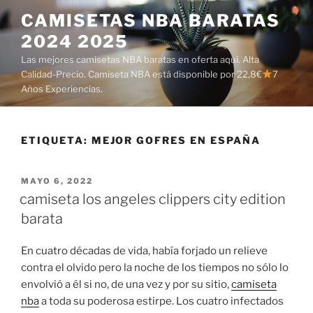
Saltar
CAMISETAS NBA BARATAS
al
2024 2025
contenido
Las mejores camisetas NBA baratas en oferta aquí. Alta
Calidad-Precio. Camiseta NBA está disponible por 22,8€
7
Años Experiencias.
ETIQUETA:
MEJOR GOFRES EN ESPAÑA
PUBLICADO
MAYO 6, 2022
EL
camiseta los angeles clippers city edition
barata
En cuatro décadas de vida, había forjado un relieve
contra el olvido pero la noche de los tiempos no sólo lo
envolvió a él si no, de una vez y por su sitio,
camiseta
nba
a toda su poderosa estirpe. Los cuatro infectados