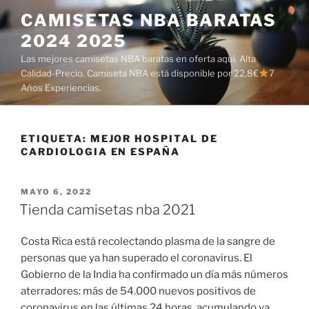
Saltar
CAMISETAS NBA BARATAS
al
2024 2025
contenido
Las mejores camisetas NBA baratas en oferta aquí. Alta
Calidad-Precio. Camiseta NBA está disponible por 22,8€
7
Años Experiencias.
ETIQUETA:
MEJOR HOSPITAL DE
CARDIOLOGIA EN ESPAÑA
PUBLICADO
MAYO 6, 2022
EL
Tienda camisetas nba 2021
Costa Rica está recolectando plasma de la sangre de
personas que ya han superado el coronavirus. El
Gobierno de la India ha confirmado un día más números
aterradores: más de 54.000 nuevos positivos de
coronavirus en las últimas 24 horas, acumulando ya