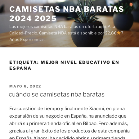
Saltar
CAMISETAS NBA BARATAS
al
2024 2025
contenido
Las mejores camisetas NBA baratas en oferta aquí. Alta
Calidad-Precio. Camiseta NBA está disponible por 22,8€
7
Años Experiencias.
ETIQUETA:
MEJOR NIVEL EDUCATIVO EN
ESPAÑA
PUBLICADO
MAYO 6, 2022
EL
cuándo se camisetas nba baratas
Era cuestión de tiempo y finalmente Xiaomi, en plena
expansión de su negocio en España, ha anunciado que
abrirá su primera tienda oficial en Bilbao. Pero además,
gracias al gran éxito de los productos de esta compañía
en España, Xiaomi ha decidido abrir su primera tienda