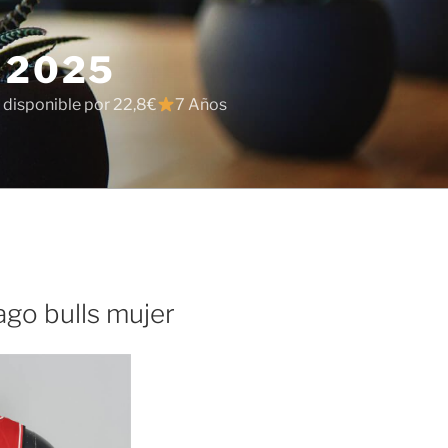
 2025
 disponible por 22,8€
7 Años
ago bulls mujer