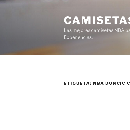
Saltar
al
CAMISETA
contenido
Las mejores camisetas NBA bar
Experiencias.
ETIQUETA:
NBA DONCIC 