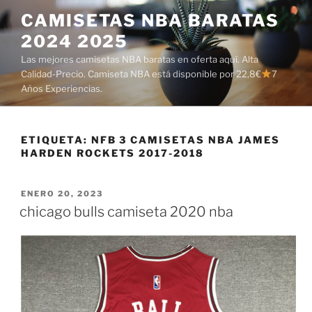
Saltar
CAMISETAS NBA BARATAS
al
2024 2025
contenido
Las mejores camisetas NBA baratas en oferta aquí. Alta
Calidad-Precio. Camiseta NBA está disponible por 22,8€
7
Años Experiencias.
ETIQUETA:
NFB 3 CAMISETAS NBA JAMES
HARDEN ROCKETS 2017-2018
PUBLICADO
ENERO 20, 2023
EL
chicago bulls camiseta 2020 nba