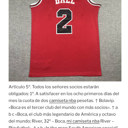
Artículo 5º. Todos los señores socios estarán
obligados: 1º. A satisfacer en los ocho primeros días del
mes la cuota de dos
camiseta nba
pesetas. ↑ Bolavip.
«Boca es el tercer club del mundo con más socios». ↑ a
b c «Boca, el club más legendario de América y octavo
del mundo; River, 32º – Boca,
mi camiseta nba
River –
Playfutbol». ↑ a b «In the mag: South American special!