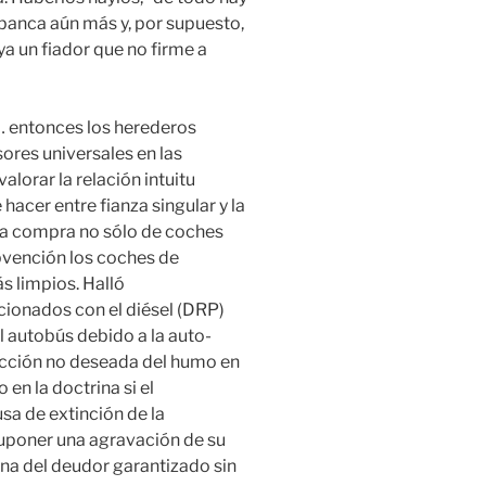
a banca aún más y, por supuesto,
a un fiador que no firme a
… entonces los herederos
ores universales en las
alorar la relación intuitu
hacer entre fianza singular y la
 la compra no sólo de coches
bvención los coches de
s limpios. Halló
ionados con el diésel (DRP)
l autobús debido a la auto-
ucción no deseada del humo en
 en la doctrina si el
sa de extinción de la
suponer una agravación de su
na del deudor garantizado sin