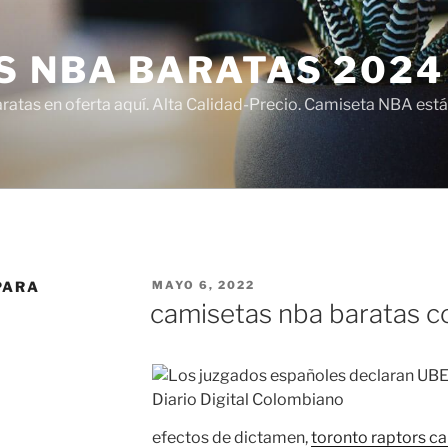
S NBA BARATAS 2024
atas en oferta aquí. Alta Calidad-Precio. Camiseta NBA está
PUBLICADO
PARA
MAYO 6, 2022
EL
camisetas nba baratas co
efectos de dictamen,
toronto raptors c