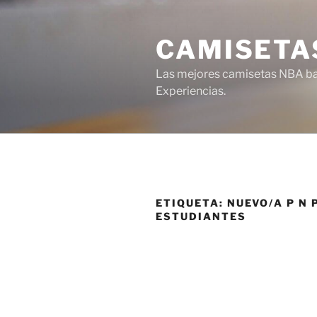
Saltar
al
CAMISETA
contenido
Las mejores camisetas NBA bar
Experiencias.
ETIQUETA:
NUEVO/A P N 
ESTUDIANTES