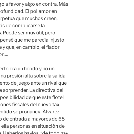
o a favor y algo en contra. Más
ofundidad. El poliamor en
perpetua que muchos creen,
ás de complicarse la
. Puede ser muy útil, pero
 pensé que me parecía injusto
e y que, en cambio, el fiador
or….
to era un herido y no un
a presión alta sobre la salida
lento de juego ante un rival que
 sorprender. La directiva del
posibilidad de que este flotel
ones fiscales del nuevo tax
entido se pronuncia Álvarez
do de entrada a mayores de 65
ella personas en situación de
 Haberlos haylos, “de todo hay