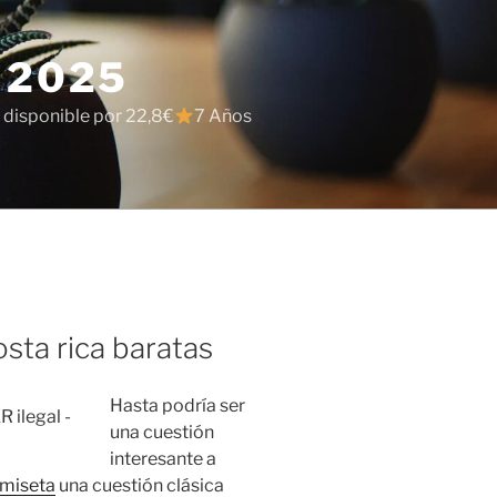
 2025
 disponible por 22,8€
7 Años
sta rica baratas
Hasta podría ser
una cuestión
interesante a
amiseta
una cuestión clásica