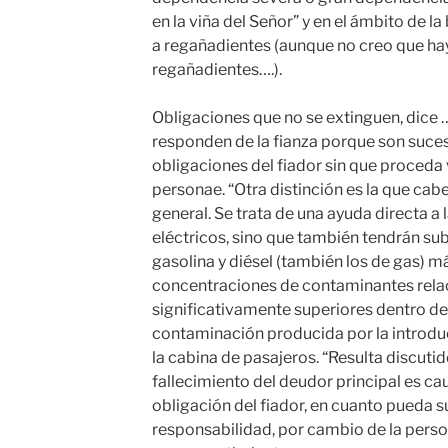
en la viña del Señor” y en el ámbito de l
a regañadientes (aunque no creo que hay
regañadientes….).
Obligaciones que no se extinguen, dice 
responden de la fianza porque son suces
obligaciones del fiador sin que proceda v
personae. “Otra distinción es la que cabe 
general. Se trata de una ayuda directa a
eléctricos, sino que también tendrán su
gasolina y diésel (también los de gas) má
concentraciones de contaminantes relac
significativamente superiores dentro de
contaminación producida por la introd
la cabina de pasajeros. “Resulta discutido
fallecimiento del deudor principal es cau
obligación del fiador, en cuanto pueda 
responsabilidad, por cambio de la perso