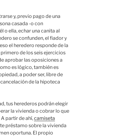
rarse y, previo pago de una
rsona casada -o con
o ella, echar una canita al
redero se confunden, el fiador y
eso el heredero responde de la
l primero de los seis ejercicios
de aprobar las oposiciones a
 Como es lógico, también es
piedad, a poder ser, libre de
 cancelación de la hipoteca
ad, tus herederos podrán elegir
erar la vivienda o cobrar lo que
 A partir de ahí,
camiseta
te préstamo sobre la vivienda
men oportuna. El propio