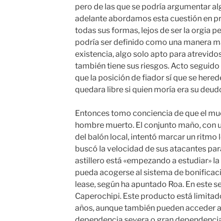
pero de las que se podría argumentar alg
adelante abordamos esta cuestión en pr
todas sus formas, lejos de ser la orgia 
podría ser definido como una manera m
existencia, algo solo apto para atrevidos
también tiene sus riesgos. Acto seguido
que la posición de fiador sí que se hered
quedara libre si quien moría era su deud
Entonces tomo conciencia de que el muer
hombre muerto. El conjunto maño, con un
del balón local, intentó marcar un ritmo 
buscó la velocidad de sus atacantes para
astillero está «empezando a estudiar» la 
pueda acogerse al sistema de bonificaci
lease, según ha apuntado Roa. En este s
Caperochipi. Este producto está limita
años, aunque también pueden acceder a 
dependencia severa o gran dependencia.