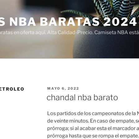
S NBA BARATAS 2024
atas en oferta aquí. Alta Calidad-Precio. Camiseta NBA está
PUBLICADO
PETROLEO
MAYO 6, 2022
EL
chandal nba barato
Los partidos de los campeonatos de la
de veinte minutos. En caso de empate, s
prórroga; si al acabar esta el marcador a
prórroga hasta que se rompa el empate. C