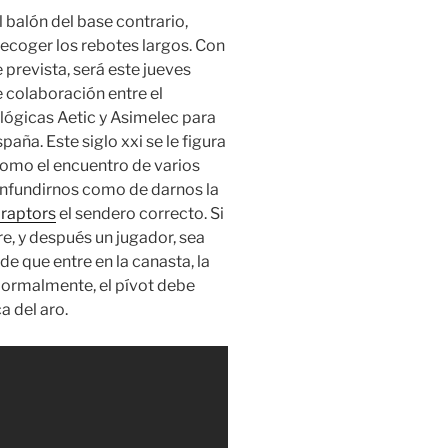
l balón del base contrario,
 recoger los rebotes largos. Con
 prevista, será este jueves
 colaboración entre el
lógicas Aetic y Asimelec para
aña. Este siglo xxi se le figura
como el encuentro de varios
onfundirnos como de darnos la
 raptors
el sendero correcto. Si
bre, y después un jugador, sea
de que entre en la canasta, la
Normalmente, el pívot debe
a del aro.