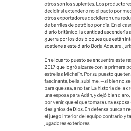
otros son los suplentes. Los productores
decidir si extender o no el pacto por med
otros exportadores decidieron una reduc
de barriles de petróleo por día. En el cas
diario británico, la cantidad ascendería 
guerra por los dos bloques que están in
sostiene a este diario Borja Adsuara, jur
En el cuarto puesto se encuentra este r
2017 que logró alzarse con la primera po
estrellas Michelín. Por su puesto que te
fascinante, bella, sublime. —si bien no s
para que sea, a no tar. La historia de la 
una esposa para Adán, y dejó bien claro,
por venir, que el que tomara una esposa 
designios de Dios. En defensa buscan re
el juego interior del equipo contrario y 
jugadores exteriores.