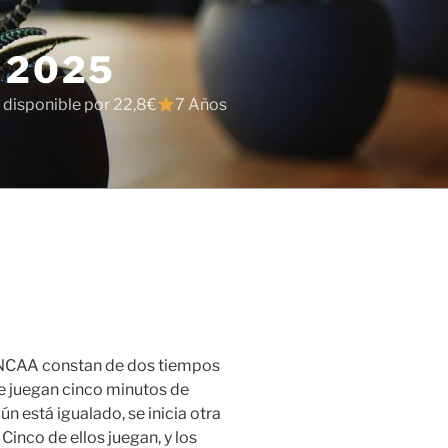
 2025
 disponible por 22,8€
7 Años
 NCAA constan de dos tiempos
e juegan cinco minutos de
ún está igualado, se inicia otra
inco de ellos juegan, y los