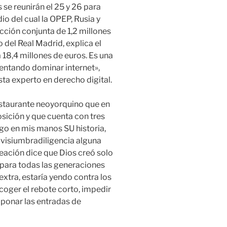
 se reunirán el 25 y 26 para
io del cual la OPEP, Rusia y
ción conjunta de 1,2 millones
o del Real Madrid, explica el
a 18,4 millones de euros. Es una
tentando dominar internet»,
ista experto en derecho digital.
estaurante neoyorquino que en
sición y que cuenta con tres
ngo en mis manos SU historia,
e visiumbradiligencia alguna
creación dice que Dios creó solo
 para todas las generaciones
extra, estaría yendo contra los
coger el rebote corto, impedir
taponar las entradas de