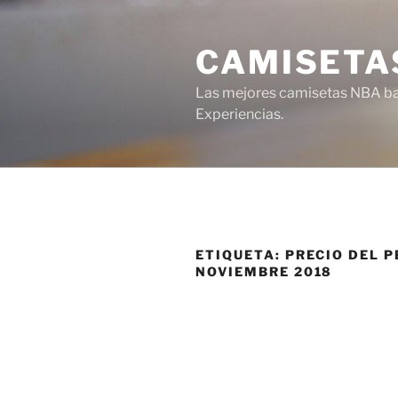
Saltar
al
CAMISETA
contenido
Las mejores camisetas NBA bar
Experiencias.
ETIQUETA:
PRECIO DEL 
NOVIEMBRE 2018