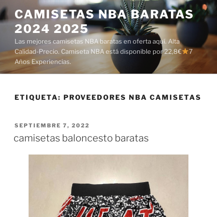
Saltar
CAMISETAS NBA BARATAS
al
2024 2025
contenido
Las mejores camisetas NBA baratas en oferta aquí. Alta
Calidad-Precio. Camiseta NBA está disponible por 22,8€
7
Años Experiencias.
ETIQUETA:
PROVEEDORES NBA CAMISETAS
PUBLICADO
SEPTIEMBRE 7, 2022
EL
camisetas baloncesto baratas