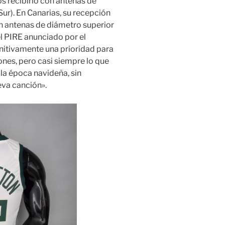
recibirlo con antenas de
Sur). En Canarias, su recepción
 antenas de diámetro superior
el PIRE anunciado por el
nitivamente una prioridad para
ones, pero casi siempre lo que
 la época navideña, sin
eva canción».