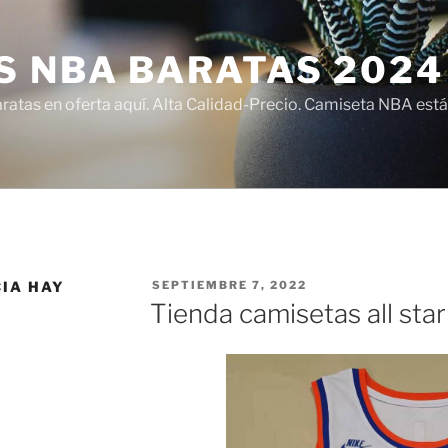
S NBA BARATAS 2024
atas en oferta aquí. Alta Calidad-Precio. Camiseta NBA está
PUBLICADO
CIA HAY
SEPTIEMBRE 7, 2022
EL
Tienda camisetas all star