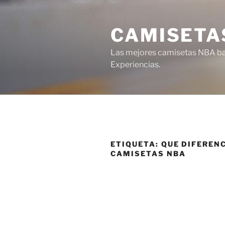
Saltar
al
CAMISETA
contenido
Las mejores camisetas NBA bar
Experiencias.
ETIQUETA:
QUE DIFEREN
CAMISETAS NBA