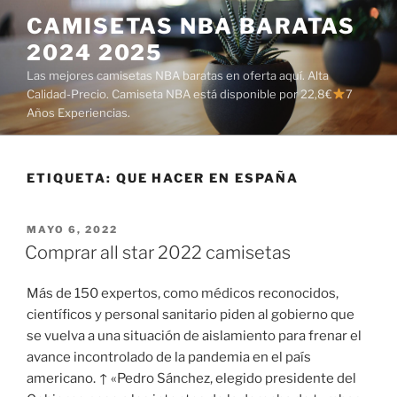
Saltar
CAMISETAS NBA BARATAS
al
2024 2025
contenido
Las mejores camisetas NBA baratas en oferta aquí. Alta
Calidad-Precio. Camiseta NBA está disponible por 22,8€
7
Años Experiencias.
ETIQUETA:
QUE HACER EN ESPAÑA
PUBLICADO
MAYO 6, 2022
EL
Comprar all star 2022 camisetas
Más de 150 expertos, como médicos reconocidos,
científicos y personal sanitario piden al gobierno que
se vuelva a una situación de aislamiento para frenar el
avance incontrolado de la pandemia en el país
americano. ↑ «Pedro Sánchez, elegido presidente del