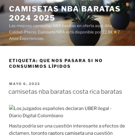
Saltar
CAMISETAS NBA BARATAS
al
2024 2025
contenido
Las mejores camisetas NBA baratas en oferta aquí. Alta
Calidad-Precio. Camiseta NBA está disponible por 22,8€
7
Años Experiencias.
ETIQUETA:
QUE NOS PASARA SI NO
CONSUMIMOS LÍPIDOS
PUBLICADO
MAYO 6, 2022
EL
camisetas nba baratas costa rica baratas
Hasta podría ser una cuestión interesante a efectos de
dictamen,
toronto raptors camiseta
una cuestión