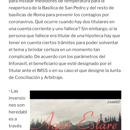
para instalar medidores de temperatura para la
reapertura de la Basílica de San Pedro y del resto de
basílicas de Roma para prevenir los contagios por
coronavirus. Qué ocurre cuando hay dos titulares en
una cuenta corriente y uno fallece? Sin embargo, si la
persona que fallece era titular de una hipoteca hay que
tener en cuenta ciertos trámites para poder solventar
el tema y brindar certeza en un momento tan
complicado. De acuerdo con los parámetros del
Infonavit, el beneficiario que esté designado por el
titular ante el IMSS o en su caso el que designe la Junta
de Conciliación y Arbitraje.
• Las
inversio
nes son
heredabl
es a
través