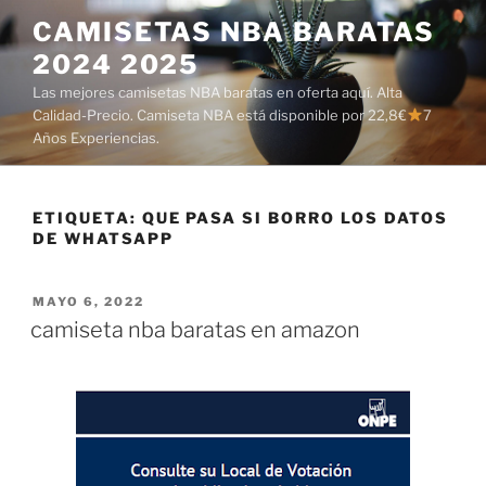
Saltar
CAMISETAS NBA BARATAS
al
2024 2025
contenido
Las mejores camisetas NBA baratas en oferta aquí. Alta
Calidad-Precio. Camiseta NBA está disponible por 22,8€
7
Años Experiencias.
ETIQUETA:
QUE PASA SI BORRO LOS DATOS
DE WHATSAPP
PUBLICADO
MAYO 6, 2022
EL
camiseta nba baratas en amazon