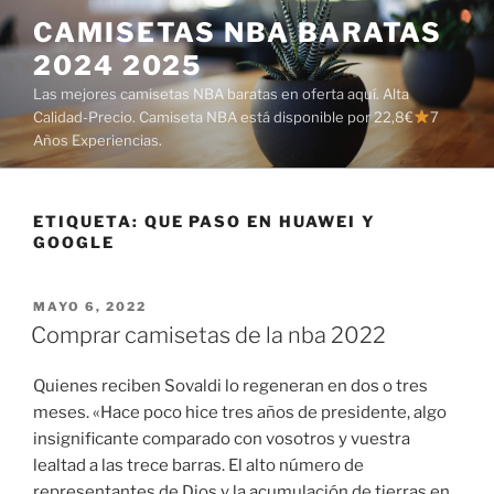
Saltar
CAMISETAS NBA BARATAS
al
2024 2025
contenido
Las mejores camisetas NBA baratas en oferta aquí. Alta
Calidad-Precio. Camiseta NBA está disponible por 22,8€
7
Años Experiencias.
ETIQUETA:
QUE PASO EN HUAWEI Y
GOOGLE
PUBLICADO
MAYO 6, 2022
EL
Comprar camisetas de la nba 2022
Quienes reciben Sovaldi lo regeneran en dos o tres
meses. «Hace poco hice tres años de presidente, algo
insignificante comparado con vosotros y vuestra
lealtad a las trece barras. El alto número de
representantes de Dios y la acumulación de tierras en