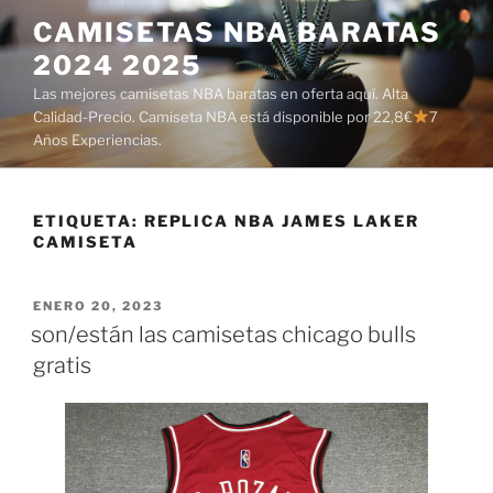
Saltar
CAMISETAS NBA BARATAS
al
2024 2025
contenido
Las mejores camisetas NBA baratas en oferta aquí. Alta
Calidad-Precio. Camiseta NBA está disponible por 22,8€
7
Años Experiencias.
ETIQUETA:
REPLICA NBA JAMES LAKER
CAMISETA
PUBLICADO
ENERO 20, 2023
EL
son/están las camisetas chicago bulls
gratis