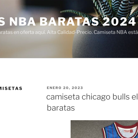
S NBA BARATAS 2024
atas en oferta aquí. Alta Calidad-Precio. Camiseta NBA está
PUBLICADO
MISETAS
ENERO 20, 2023
EL
camiseta chicago bulls el
baratas