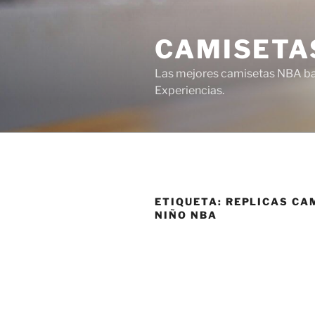
Saltar
al
CAMISETA
contenido
Las mejores camisetas NBA bar
Experiencias.
ETIQUETA:
REPLICAS CA
NIÑO NBA