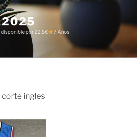
 2025
 disponible por 22,8€
7 Años
 corte ingles