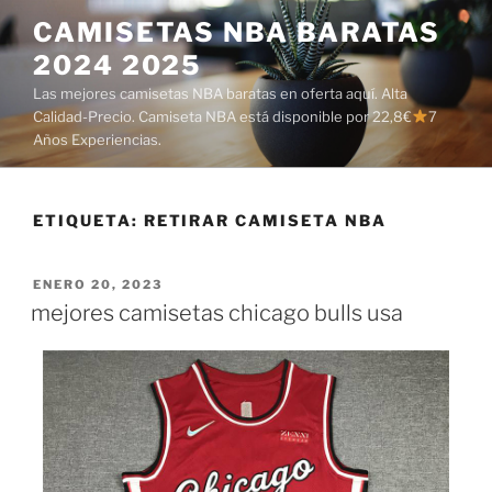
Saltar
CAMISETAS NBA BARATAS
al
2024 2025
contenido
Las mejores camisetas NBA baratas en oferta aquí. Alta
Calidad-Precio. Camiseta NBA está disponible por 22,8€
7
Años Experiencias.
ETIQUETA:
RETIRAR CAMISETA NBA
PUBLICADO
ENERO 20, 2023
EL
mejores camisetas chicago bulls usa